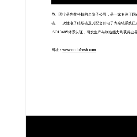
岱川医疗是先赞科技的全资子公司，是一家专注于国产
镜、一次性电子结肠镜及其配套的电子内窥镜系统已获
ISO13485体系认证，研发生产与制造能力均获得业
网址：
www.endofresh.com